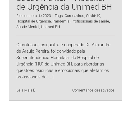
de Urgência da Unimed BH
2 de outubro de 2020
|
Tags:
Coronavirus
,
Covid-19
,
Hospital de Urgência
,
Pandemia
,
Profissionais de saúde
,
Saúde Mental
,
Unimed BH
O professor, psiquiatra e cooperado Dr. Alexandre
de Araújo Pereira, foi convidado pela
Superintendência Hospitalar do Hospital de
Urgência (HU) da Unimed BH, para abordar as
questões psíquicas e emocionais que afetam os
profissionais de
[...]
em
Leia Mais
Comentários desativados
Programa
de
Cuidado
à
Saúde
Mental
–