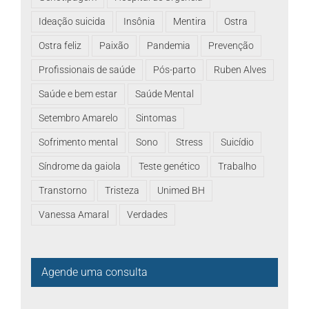
Ideação suicida
Insônia
Mentira
Ostra
Ostra feliz
Paixão
Pandemia
Prevenção
Profissionais de saúde
Pós-parto
Ruben Alves
Saúde e bem estar
Saúde Mental
Setembro Amarelo
Sintomas
Sofrimento mental
Sono
Stress
Suicídio
Síndrome da gaiola
Teste genético
Trabalho
Transtorno
Tristeza
Unimed BH
Vanessa Amaral
Verdades
Agende uma consulta