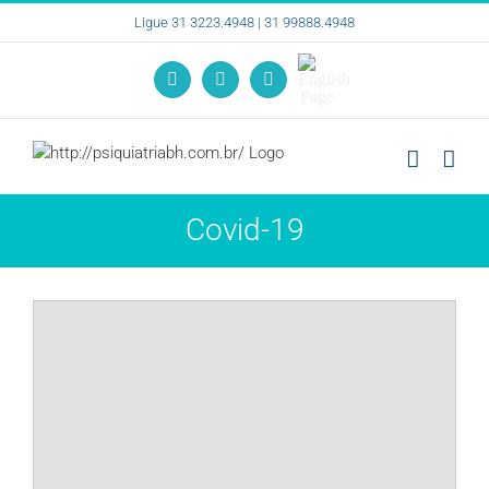
Ir
Ligue 31 3223.4948 | 31 99888.4948
para
o
English
conteúdo
Instagram
Facebook
YouTube
Page
Covid-19