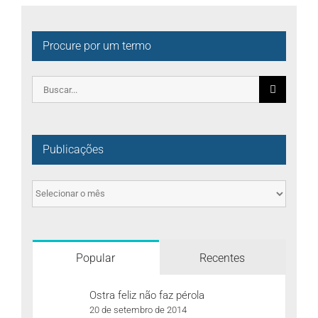
Hospital
de
Urgência
Procure por um termo
da
Unimed
BH
Pesquisar
por:
Publicações
Publicações
Popular
Recentes
Ostra feliz não faz pérola
20 de setembro de 2014