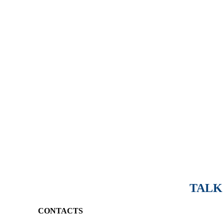
PSYCHIATRIST/ PSYCHOTHERAPIST
Dr. Alexandre de Araújo Pereira – CRMMG 28.781 – ⁠RQE 16.530
PSYCHIATRIST, M.D. Ph.D.
TALK
CONTACTS