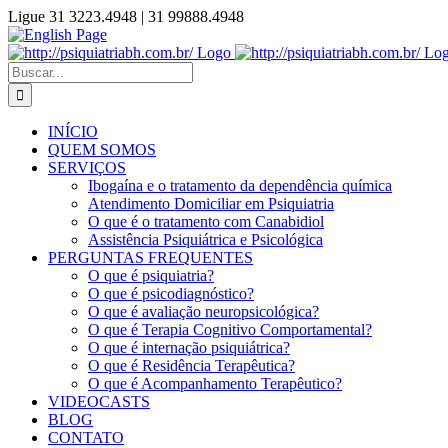
Ir
Ligue 31 3223.4948 | 31 99888.4948
para
Instagram
Facebook
YouTube
English
o
Page
conteúdo
Pesquisar
por:
INÍCIO
QUEM SOMOS
SERVIÇOS
Ibogaína e o tratamento da dependência química
Atendimento Domiciliar em Psiquiatria
O que é o tratamento com Canabidiol
Assistência Psiquiátrica e Psicológica
PERGUNTAS FREQUENTES
O que é psiquiatria?
O que é psicodiagnóstico?
O que é avaliação neuropsicológica?
O que é Terapia Cognitivo Comportamental?
O que é internação psiquiátrica?
O que é Residência Terapêutica?
O que é Acompanhamento Terapêutico?
VIDEOCASTS
BLOG
CONTATO