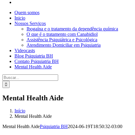
Quem somos
Inicio
Nossos Serviços
Ibogaína e o tratamento da dependência química
O que é o tratamento com Canabidiol
Assistência Psiquiátrica e Psicológica
Atendimento Domiciliar em Psiquiatria
Videocasts
Blog Psiquiatria BH
Contato Psiquiatria BH
Mental Health Aide
Pesquisar
por:
Mental Health Aide
Início
Mental Health Aide
Mental Health Aide
Psiquiatria BH
2024-06-19T18:50:32-03:00