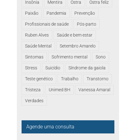
Insônia
Mentira
Ostra
Ostra feliz
Paixão
Pandemia
Prevenção
Profissionais de saúde
Pós-parto
Ruben Alves
Saúde e bem estar
Saúde Mental
Setembro Amarelo
Sintomas
Sofrimento mental
Sono
Stress
Suicídio
Síndrome da gaiola
Teste genético
Trabalho
Transtorno
Tristeza
Unimed BH
Vanessa Amaral
Verdades
Agende uma consulta