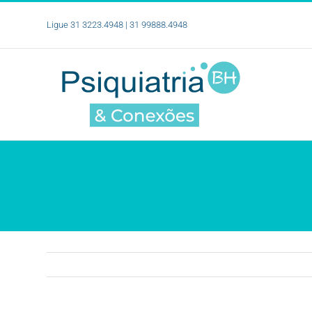
Ir
para
Ligue 31 3223.4948 | 31 99888.4948
o
conteúdo