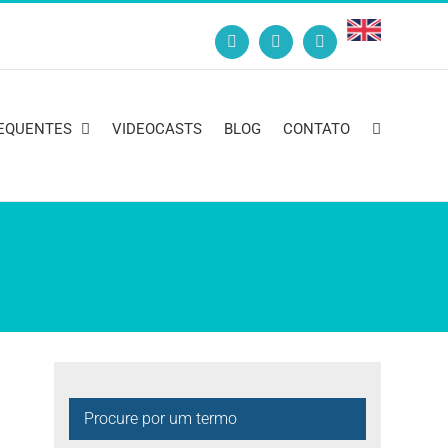
English
Instagram
Facebook
YouTube
Page
EQUENTES
VIDEOCASTS
BLOG
CONTATO
Procure por um termo