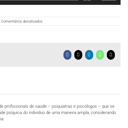
as
setas
para
em
cima
Comentários desativados
Drogas
ou
Ilícitas
para
baixo
para
aumentar
Facebook
X
LinkedIn
WhatsApp
E-
ou
mail
diminuir
o
volume.
e profissionais de saúde – psiquiatras e psicólogos – que se
úde psíquica do indivíduo de uma maneira ampla, considerando
ia.