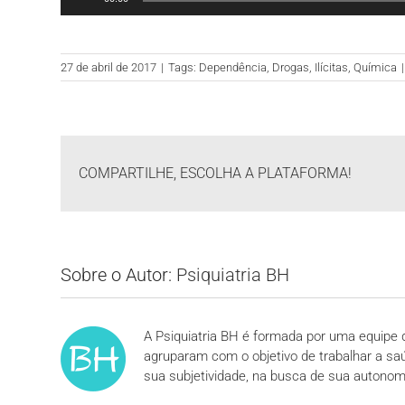
de
áudio
27 de abril de 2017
|
Tags:
Dependência
,
Drogas
,
Ilícitas
,
Química
|
COMPARTILHE, ESCOLHA A PLATAFORMA!
Sobre o Autor:
Psiquiatria BH
A Psiquiatria BH é formada por uma equipe d
agruparam com o objetivo de trabalhar a sa
sua subjetividade, na busca de sua autonom