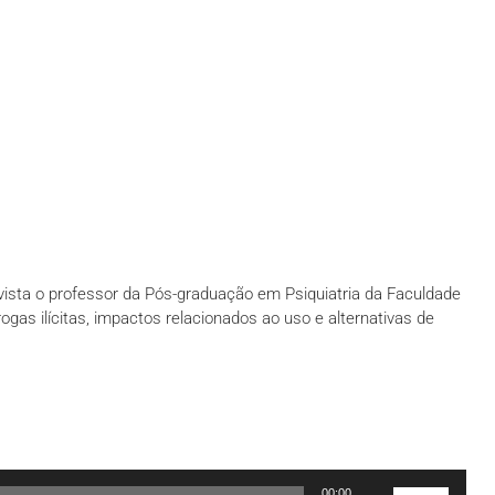
vista o professor da Pós-graduação em Psiquiatria da Faculdade
gas ilícitas, impactos relacionados ao uso e alternativas de
Use
00:00