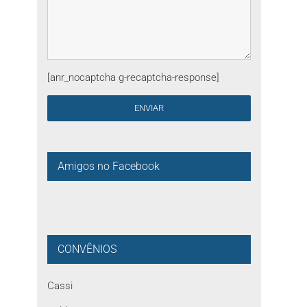
[anr_nocaptcha g-recaptcha-response]
Amigos no Facebook
CONVÊNIOS
Cassi