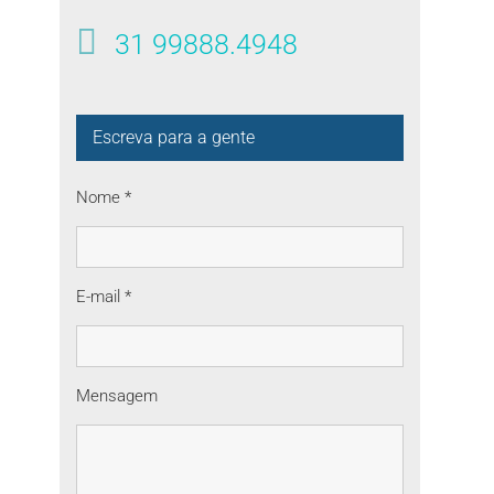
31 99888.4948
Escreva para a gente
Nome *
E-mail *
Mensagem