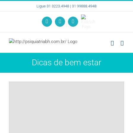
Ir
Ligue 31 3223.4948 | 31 99888.4948
para
o
English
conteúdo
Instagram
Facebook
YouTube
Page
Dicas de bem estar