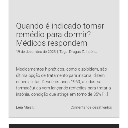
Quando é indicado tomar
remédio para dormir?
Médicos respondem
19 de dezembro de 2023
|
Tags:
Drogas Z
,
Insônia
Medicamentos hipnóticos, como o zolpidem, são
última opção de tratamento para insônia, dizem
especialistas Desde os anos 1960, a indústria
farmacêutica vem lançando remédios para tratar a
insônia, condição que atinge em torno de 35%
[...]
em
Leia Mais
Comentários desativados
Quando
é
indicado