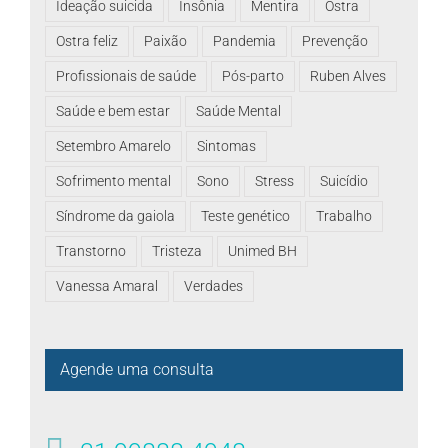
Ideação suicida
Insônia
Mentira
Ostra
Ostra feliz
Paixão
Pandemia
Prevenção
Profissionais de saúde
Pós-parto
Ruben Alves
Saúde e bem estar
Saúde Mental
Setembro Amarelo
Sintomas
Sofrimento mental
Sono
Stress
Suicídio
Síndrome da gaiola
Teste genético
Trabalho
Transtorno
Tristeza
Unimed BH
Vanessa Amaral
Verdades
Agende uma consulta