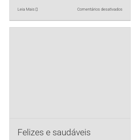
em
Leia Mais
Comentários desativados
Insônia
e
os
distúrbios
do
sono
Felizes e saudáveis