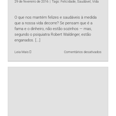
29 de fevereiro de 2016
|
Tags:
Felicidade
,
Saudável
,
Vida
O que nos mantém felizes e saudáveis à medida
que a nossa vida decorre? Se pensam que é a
fama e o dinheiro, não estão sozinhos — mas,
segundo o psiquiatra Robert Waldinger, estão
enganados.
[...]
em
Leia Mais
Comentários desativados
Felizes
e
saudávei