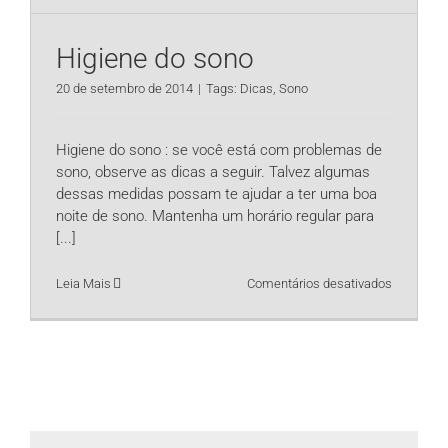
Higiene do sono
20 de setembro de 2014
|
Tags:
Dicas
,
Sono
Higiene do sono : se você está com problemas de
sono, observe as dicas a seguir. Talvez algumas
dessas medidas possam te ajudar a ter uma boa
noite de sono. Mantenha um horário regular para
[...]
em
Leia Mais
Comentários desativados
Higiene
do
sono