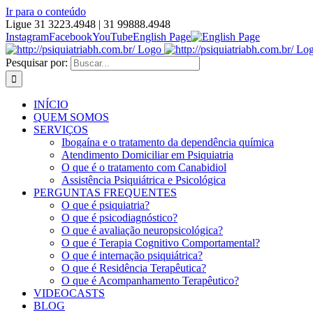
Ir para o conteúdo
Ligue 31 3223.4948 | 31 99888.4948
Instagram
Facebook
YouTube
English Page
Pesquisar por:
INÍCIO
QUEM SOMOS
SERVIÇOS
Ibogaína e o tratamento da dependência química
Atendimento Domiciliar em Psiquiatria
O que é o tratamento com Canabidiol
Assistência Psiquiátrica e Psicológica
PERGUNTAS FREQUENTES
O que é psiquiatria?
O que é psicodiagnóstico?
O que é avaliação neuropsicológica?
O que é Terapia Cognitivo Comportamental?
O que é internação psiquiátrica?
O que é Residência Terapêutica?
O que é Acompanhamento Terapêutico?
VIDEOCASTS
BLOG