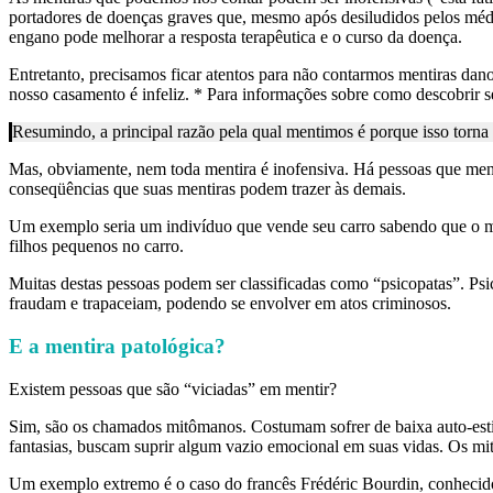
portadores de doenças graves que, mesmo após desiludidos pelos médi
engano pode melhorar a resposta terapêutica e o curso da doença.
Entretanto, precisamos ficar atentos para não contarmos mentiras dan
nosso casamento é infeliz. * Para informações sobre como descobrir se
Resumindo, a principal razão pela qual mentimos é porque isso torna a
Mas, obviamente, nem toda mentira é inofensiva. Há pessoas que men
conseqüências que suas mentiras podem trazer às demais.
Um exemplo seria um indivíduo que vende seu carro sabendo que o me
filhos pequenos no carro.
Muitas destas pessoas podem ser classificadas como “psicopatas”. Psi
fraudam e trapaceiam, podendo se envolver em atos criminosos.
E a mentira patológica?
Existem pessoas que são “viciadas” em mentir?
Sim, são os chamados mitômanos. Costumam sofrer de baixa auto-estima
fantasias, buscam suprir algum vazio emocional em suas vidas. Os mit
Um exemplo extremo é o caso do francês Frédéric Bourdin, conhecido