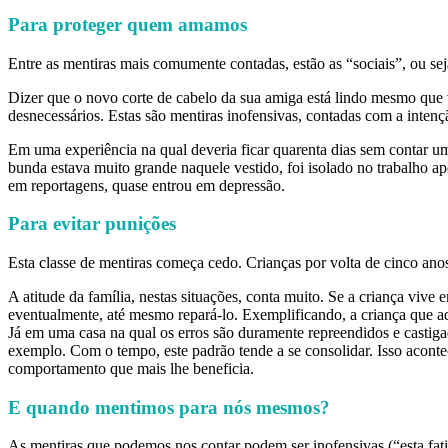
Para proteger quem amamos
Entre as mentiras mais comumente contadas, estão as “sociais”, ou se
Dizer que o novo corte de cabelo da sua amiga está lindo mesmo que 
desnecessários. Estas são mentiras inofensivas, contadas com a inten
Em uma experiência na qual deveria ficar quarenta dias sem contar um
bunda estava muito grande naquele vestido, foi isolado no trabalho a
em reportagens, quase entrou em depressão.
Para evitar punições
Esta classe de mentiras começa cedo. Crianças por volta de cinco anos 
A atitude da família, nestas situações, conta muito. Se a criança vive
eventualmente, até mesmo repará-lo. Exemplificando, a criança que admi
Já em uma casa na qual os erros são duramente repreendidos e castigad
exemplo. Com o tempo, este padrão tende a se consolidar. Isso aconte
comportamento que mais lhe beneficia.
E quando mentimos para nós mesmos?
As mentiras que podemos nos contar podem ser inofensivas (“esta fati