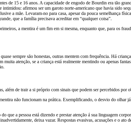
entes de 15 e 16 anos. A capacidade de engodo de Bourdin era tão grand
e intimidou: afirmou ser um garoto norte-americano que havia sido seq
nclusive a mãe. Levaram-no para casa, apesar da pouca semelhança físic
rande, que a família precisava acreditar em “qualquer coisa”.
 primeiros, a mentira é um fim em si mesma, enquanto que, para os fra
s quase sempre são honestas, outras mentem com frequência. Há criança
 com muita atenção, se a criança está realmente mentindo ou apenas fanta
ão.
, além de trair a si próprio com sinais que podem ser percebidos por o
 mentira não funcionam na prática. Exemplificando, o desvio do olhar j
 do que a pessoa está dizendo e prestar atenção á sua linguagem corpor
inadvertidamente, deixa vazar. Respostas evasivas, acusações e o ato 