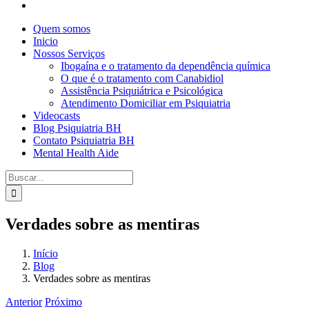
Quem somos
Inicio
Nossos Serviços
Ibogaína e o tratamento da dependência química
O que é o tratamento com Canabidiol
Assistência Psiquiátrica e Psicológica
Atendimento Domiciliar em Psiquiatria
Videocasts
Blog Psiquiatria BH
Contato Psiquiatria BH
Mental Health Aide
Pesquisar
por:
Verdades sobre as mentiras
Início
Blog
Verdades sobre as mentiras
Anterior
Próximo