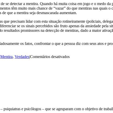
de se detectar a mentira. Quando há muita coisa em jogo e o medo da pu
mentos têm muito mais chance de “vazar” do que mentiras nas quais o
ces de que a mentira seja desmascarada aumentam.
 que precisam lidar com esta situação rotineiramente (policiais, delegad
 diferenciar se os sinais percebidos são fruto apenas da ansiedade pela 
esultados promissores na detecção de mentiras, dado a maior ativação 
dadosamente os fatos, confrontar o que a pessoa diz com seus atos e pr
em
:
Mentira
,
Verdades
|
Comentários desativados
Verdades
sobre
as
mentiras
– psiquiatras e psicólogos – que se agruparam com o objetivo de traba