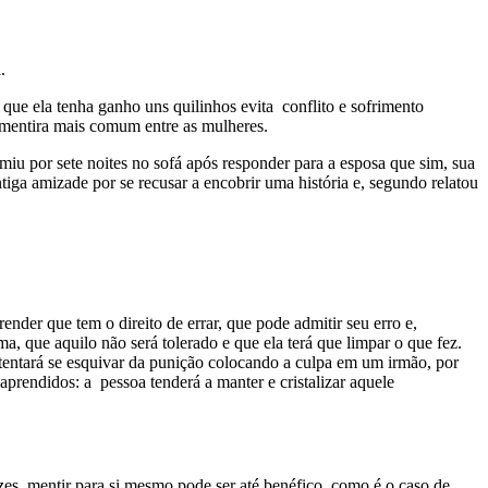
.
ue ela tenha ganho uns quilinhos evita conflito e sofrimento
e mentira mais comum entre as mulheres.
miu por sete noites no sofá após responder para a esposa que sim, sua
iga amizade por se recusar a encobrir uma história e, segundo relatou
ender que tem o direito de errar, que pode admitir seu erro e,
a, que aquilo não será tolerado e que ela terá que limpar o que fez.
a tentará se esquivar da punição colocando a culpa em um irmão, por
prendidos: a pessoa tenderá a manter e cristalizar aquele
zes, mentir para si mesmo pode ser até benéfico, como é o caso de