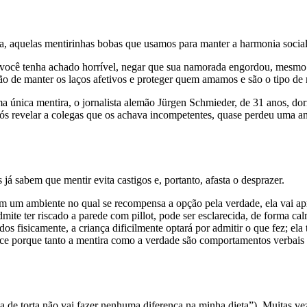
ja, aquelas mentirinhas bobas que usamos para manter a harmonia social
você tenha achado horrível, negar que sua namorada engordou, mesmo q
ção de manter os laços afetivos e proteger quem amamos e são o tipo d
a única mentira, o jornalista alemão Jürgen Schmieder, de 31 anos, dor
pós revelar a colegas que os achava incompetentes, quase perdeu uma ant
já sabem que mentir evita castigos e, portanto, afasta o desprazer.
 em um ambiente no qual se recompensa a opção pela verdade, ela vai apr
te ter riscado a parede com pillot, pode ser esclarecida, de forma calm
os fisicamente, a criança dificilmente optará por admitir o que fez; el
ce porque tanto a mentira como a verdade são comportamentos verbais a
a de torta não vai fazer nenhuma diferença na minha dieta”). Muitas ve