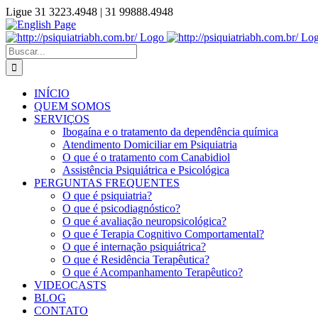
Ir
Ligue 31 3223.4948 | 31 99888.4948
para
Instagram
Facebook
YouTube
English
o
Page
conteúdo
Pesquisar
por:
INÍCIO
QUEM SOMOS
SERVIÇOS
Ibogaína e o tratamento da dependência química
Atendimento Domiciliar em Psiquiatria
O que é o tratamento com Canabidiol
Assistência Psiquiátrica e Psicológica
PERGUNTAS FREQUENTES
O que é psiquiatria?
O que é psicodiagnóstico?
O que é avaliação neuropsicológica?
O que é Terapia Cognitivo Comportamental?
O que é internação psiquiátrica?
O que é Residência Terapêutica?
O que é Acompanhamento Terapêutico?
VIDEOCASTS
BLOG
CONTATO