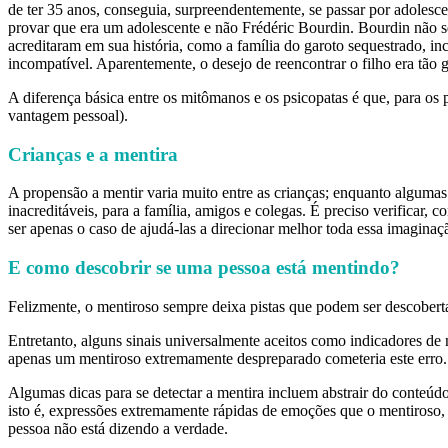
de ter 35 anos, conseguia, surpreendentemente, se passar por adolesc
provar que era um adolescente e não Frédéric Bourdin. Bourdin não s
acreditaram em sua história, como a família do garoto sequestrado, i
incompatível. Aparentemente, o desejo de reencontrar o filho era tão g
A diferença básica entre os mitômanos e os psicopatas é que, para os
vantagem pessoal).
Crianças e a mentira
A propensão a mentir varia muito entre as crianças; enquanto alguma
inacreditáveis, para a família, amigos e colegas. É preciso verificar,
ser apenas o caso de ajudá-las a direcionar melhor toda essa imaginaç
E como descobrir se uma pessoa está mentindo?
Felizmente, o mentiroso sempre deixa pistas que podem ser descobertas
Entretanto, alguns sinais universalmente aceitos como indicadores de
apenas um mentiroso extremamente despreparado cometeria este erro.
Algumas dicas para se detectar a mentira incluem abstrair do conteúdo
isto é, expressões extremamente rápidas de emoções que o mentiroso, 
pessoa não está dizendo a verdade.