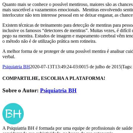
Quanto mais se conhece o possível mentiroso, maiores são as chances 
mais suscetível a vazamentos emocionais. Mentiras envolvendo senti
interlocutor não tem interesse pessoal em se deixar enganar, as chan
Existem técnicas de treinamento para detecção de mentiras para pessoas
inclusive os famosos “detectores de mentiras”. Muitas vezes, é difícil
pego na mentira. Estudos de imagem e mapeamento cerebral vêm tendo r
o método não é de utilização prática nem rotineira.
A melhor forma de se proteger de uma possível mentira é analisar cui
verbal.
Psiquiatria BH
2020-07-13T13:49:24-03:00
15 de julho de 2015
|
Tags
COMPARTILHE, ESCOLHA A PLATAFORMA!
Facebook
X
LinkedIn
WhatsApp
E-
Sobre o Autor:
Psiquiatria BH
mail
A Psiquiatria BH é formada por uma equipe de profissionais de saúde 