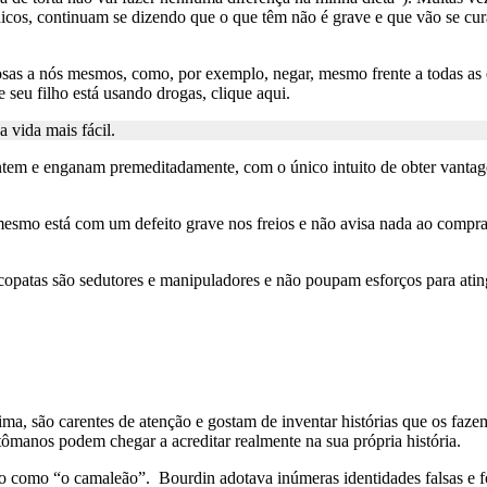
cos, continuam se dizendo que o que têm não é grave e que vão se curar
osas a nós mesmos, como, por exemplo, negar, mesmo frente a todas as 
 seu filho está usando drogas, clique aqui.
 vida mais fácil.
tem e enganam premeditadamente, com o único intuito de obter vantagen
smo está com um defeito grave nos freios e não avisa nada ao comprad
copatas são sedutores e manipuladores e não poupam esforços para atin
, são carentes de atenção e gostam de inventar histórias que os fazem
ômanos podem chegar a acreditar realmente na sua própria história.
 como “o camaleão”. Bourdin adotava inúmeras identidades falsas e fo