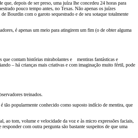
e que, depois de ser preso, uma juíza lhe concedeu 24 horas para
uestrado pouco tempo antes, no Texas. Não apenas os juízes
a de Bourdin com o garoto sequestrado e de seu sotaque totalmente
udadores, é apenas um meio para atingirem um fim (o de obter alguma
s que contam histórias mirabolantes e mentiras fantásticas e
siando – há crianças mais criativas e com imaginação muito fértil, pode
bservadores treinados.
á é tão popularmente conhecido como suposto indício de mentira, que
al, ao tom, volume e velocidade da voz e às micro expressões faciais,
de responder com outra pergunta são bastante suspeitos de que uma