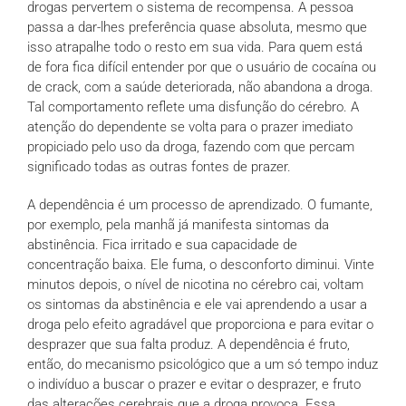
drogas pervertem o sistema de recompensa. A pessoa
passa a dar-lhes preferência quase absoluta, mesmo que
isso atrapalhe todo o resto em sua vida. Para quem está
de fora fica difícil entender por que o usuário de cocaína ou
de crack, com a saúde deteriorada, não abandona a droga.
Tal comportamento reflete uma disfunção do cérebro. A
atenção do dependente se volta para o prazer imediato
propiciado pelo uso da droga, fazendo com que percam
significado todas as outras fontes de prazer.
A dependência é um processo de aprendizado. O fumante,
por exemplo, pela manhã já manifesta sintomas da
abstinência. Fica irritado e sua capacidade de
concentração baixa. Ele fuma, o desconforto diminui. Vinte
minutos depois, o nível de nicotina no cérebro cai, voltam
os sintomas da abstinência e ele vai aprendendo a usar a
droga pelo efeito agradável que proporciona e para evitar o
desprazer que sua falta produz. A dependência é fruto,
então, do mecanismo psicológico que a um só tempo induz
o indivíduo a buscar o prazer e evitar o desprazer, e fruto
das alterações cerebrais que a droga provoca. Essa