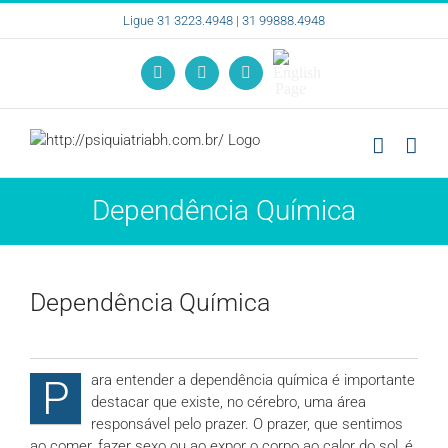
Ir
Ligue 31 3223.4948 | 31 99888.4948
para
o
English
conteúdo
Instagram
Facebook
YouTube
Page
Dependência Química
Dependência Química
ara entender a dependência química é importante
P
destacar que existe, no cérebro, uma área
responsável pelo prazer. O prazer, que sentimos
ao comer, fazer sexo ou ao expor o corpo ao calor do sol, é