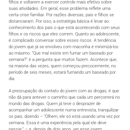
filhos e voltarem a exercer controle mais efetivo sobre
suas atividades. Em geral, esse problema reflete uma
certa crise familiar. Por razões diversas, pais e filhos se
distanciaram. Por isso, a estratégia básica é levar ao
conhecimento dos pais o que está acontecendo com seus
filhos e os riscos que eles correm. Quanto ao adolescente,
é complicado conversar sobre esses riscos. A tendência
do jovem que já se envolveu com maconha é minimizá-los
ao máximo. “Que mal existe em fumar um baseado por
semana?” é a pergunta que muitos fazem. Acontece que,
na maioria das vezes, quem começou precocemente, no
período de seis meses, estará fumando um baseado por
dia.
A preocupação do contato do jovem com as drogas, é que
não dá para antever o caminho que cada um percorrerá no
mundo das drogas. Quem já teve o desprazer de
acompanhar um adolescente numa entrevista, tranquilizar
os pais, dizendo – “Olhem, ele só está usando uma vez por
semana. Essa é uma experiência pela qual ele deve
passar.” – e, depois de dois anos, ver esse jovem