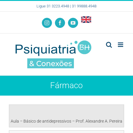
Ir
Ligue 31 3223.4948 | 31 99888.4948
para
o
English
conteúdo
Instagram
Facebook
YouTube
Page
Fármaco
Aula – Básico de antidepressivos – Prof. Alexandre A. Pereira